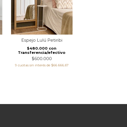
Espejo Lulú Petiribi
$480.000
con
Transferencia/efectivo
$600.000
9
cuotas sin interés de
$66.666,67