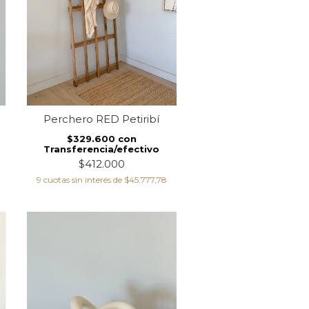
Perchero RED Petiribí
$329.600
con
Transferencia/efectivo
$412.000
9
cuotas sin interés de
$45.777,78