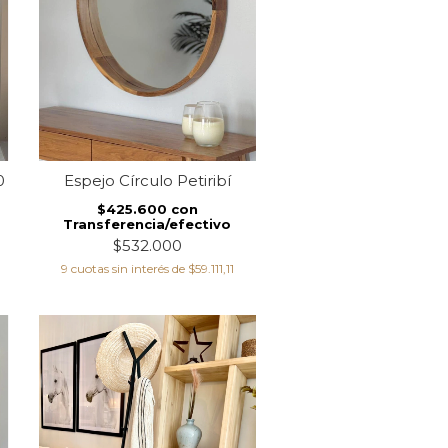
0
Espejo Círculo Petiribí
$425.600
con
Transferencia/efectivo
$532.000
9
cuotas sin interés de
$59.111,11