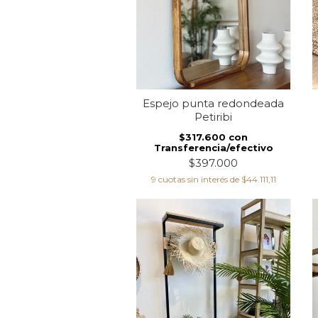
Espejo punta redondeada
Petiribi
$317.600
con
Transferencia/efectivo
$397.000
9
cuotas sin interés de
$44.111,11