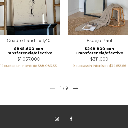
Cuadro Land 1 x 1,40
Espejo Paul
$845.600
con
$248.800
con
Transferencia/efectivo
Transferencia/efectivo
$1.057.000
$311.000
12
cuotas sin interés de
$88.083,33
9
cuotas sin interés de
$34.555,56
1
/
9