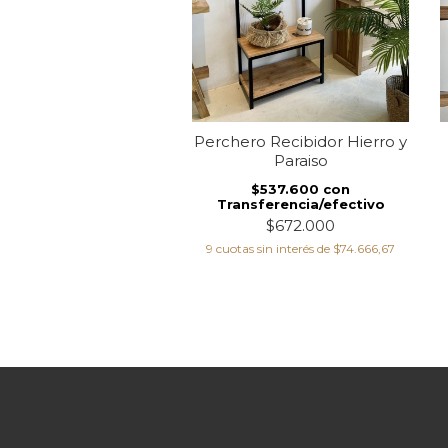
Perchero Recibidor Hierro y
Paraiso
$537.600
con
Transferencia/efectivo
$672.000
9
cuotas sin interés de
$74.666,67