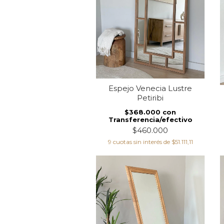
Espejo Venecia Lustre
Petiribi
$368.000
con
Transferencia/efectivo
$460.000
9
cuotas sin interés de
$51.111,11