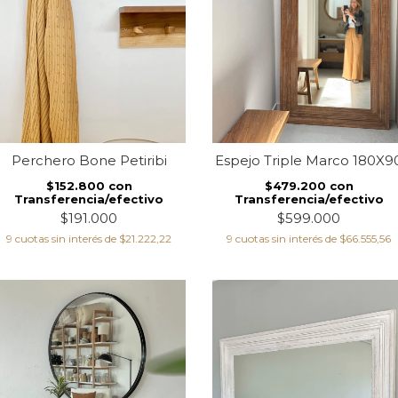
Perchero Bone Petiribi
Espejo Triple Marco 180X9
$152.800
con
$479.200
con
Transferencia/efectivo
Transferencia/efectivo
$191.000
$599.000
9
cuotas sin interés de
$21.222,22
9
cuotas sin interés de
$66.555,56