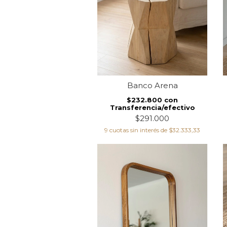
Banco Arena
$232.800
con
Transferencia/efectivo
$291.000
9
cuotas sin interés de
$32.333,33