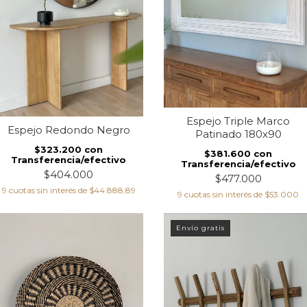
Espejo Triple Marco
Espejo Redondo Negro
Patinado 180x90
$323.200
con
$381.600
con
Transferencia/efectivo
Transferencia/efectivo
$404.000
$477.000
9
cuotas sin interés de
$44.888,89
9
cuotas sin interés de
$53.000
Envío gratis