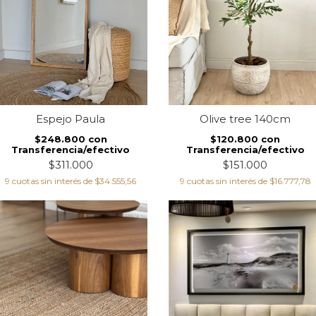
Espejo Paula
Olive tree 140cm
$248.800
con
$120.800
con
Transferencia/efectivo
Transferencia/efectivo
$311.000
$151.000
9
cuotas sin interés de
$34.555,56
9
cuotas sin interés de
$16.777,78