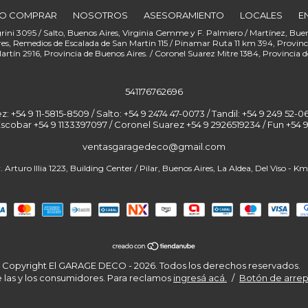
O COMPRAR
NOSOTROS
ASESORAMIENTO
LOCALES
E
541176762696
+54 9 11-5815-8509 / Salto: +54 9 2474 47-0073 / Tandil: +54 9 249 52-06
Escobar +54 9 1133397097 / Coronel Suarez +54 9 2926519234 / Fun
ventasgaragedeco@gmail.com
Copyright El GARAGE DECO - 2026. Todos los derechos reservados.
 las y los consumidores. Para reclamos
ingresá acá.
/
Botón de arre