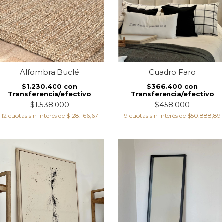
Alfombra Buclé
Cuadro Faro
$1.230.400
con
$366.400
con
Transferencia/efectivo
Transferencia/efectivo
$1.538.000
$458.000
12
cuotas sin interés de
$128.166,67
9
cuotas sin interés de
$50.888,89