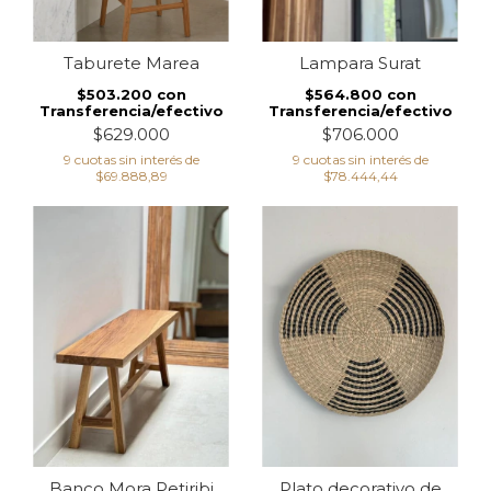
Taburete Marea
Lampara Surat
$503.200
con
$564.800
con
Transferencia/efectivo
Transferencia/efectivo
$629.000
$706.000
9
cuotas sin interés de
9
cuotas sin interés de
$69.888,89
$78.444,44
Plato decorativo de
Banco Mora Petiribi