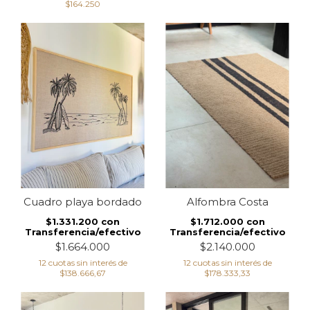
$164.250
Cuadro playa bordado
Alfombra Costa
$1.331.200
con
$1.712.000
con
Transferencia/efectivo
Transferencia/efectivo
$1.664.000
$2.140.000
12
cuotas sin interés de
12
cuotas sin interés de
$138.666,67
$178.333,33