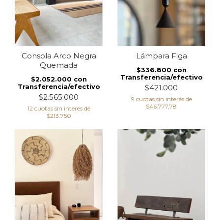
Consola Arco Negra
Lámpara Figa
Quemada
$336.800
con
Transferencia/efectivo
$2.052.000
con
Transferencia/efectivo
$421.000
$2.565.000
9
cuotas sin interés de
$46.777,78
12
cuotas sin interés de
$213.750