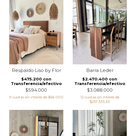
Respaldo Liso by Flor
Barra Leder
$475.200
con
$2.470.400
con
Transferencia/efectivo
Transferencia/efectivo
$594.000
$3.088.000
9
cuotas sin interés de
$66.000
12
cuotas sin interés de
$257.333,33