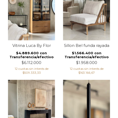
Vitrina Luca By Flor
Sillon Bel funda rayada
$4.889.600
con
$1.566.400
con
Transferencia/efectivo
Transferencia/efectivo
$6.112.000
$1.958.000
12
cuotas sin interés de
12
cuotas sin interés de
$509.333,33
$163.166,67