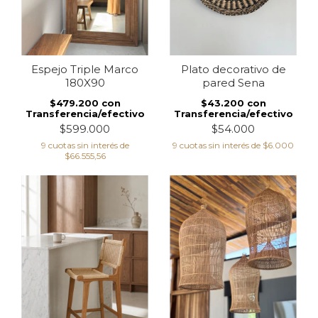
Espejo Triple Marco
Plato decorativo de
180X90
pared Sena
$479.200
con
$43.200
con
Transferencia/efectivo
Transferencia/efectivo
$599.000
$54.000
9
cuotas sin interés de
9
cuotas sin interés de
$6.000
$66.555,56