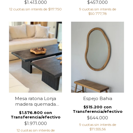
$1.413.000
$457.000
12
cuotas sin interés de
$117.750
9
cuotas sin interés de
$50.777,78
Mesa ratona Lonja
Espejo Bahia
madera quemada
$515.200
con
(doble espesor en
Transferencia/efectivo
$1.576.800
con
tapa)
Transferencia/efectivo
$644.000
$1.971.000
9
cuotas sin interés de
$71.555,56
12
cuotas sin interés de