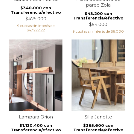
pared Zola
$340.000
con
Transferencia/efectivo
$43.200
con
Transferencia/efectivo
$425.000
$54.000
9
cuotas sin interés de
$47.222,22
9
cuotas sin interés de
$6.000
Lampara Orion
Silla Janette
$1.130.400
con
$365.600
con
Transferencia/efectivo
Transferencia/efectivo