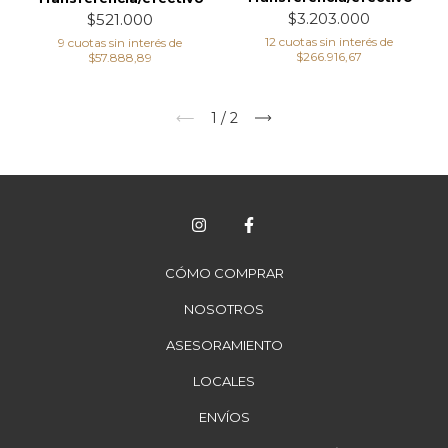
$3.203.000
$521.000
12
cuotas sin interés de
9
cuotas sin interés de
$266.916,67
$57.888,89
1
/
2
CÓMO COMPRAR
NOSOTROS
ASESORAMIENTO
LOCALES
ENVÍOS