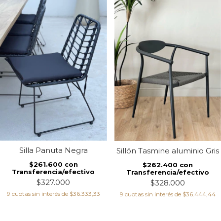
Silla Panuta Negra
Sillón Tasmine aluminio Gris
$261.600
con
$262.400
con
Transferencia/efectivo
Transferencia/efectivo
$327.000
$328.000
9
cuotas sin interés de
$36.333,33
9
cuotas sin interés de
$36.444,44