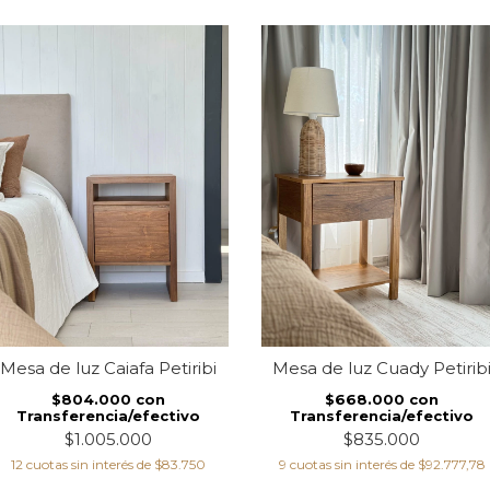
Mesa de luz Caiafa Petiribi
Mesa de luz Cuady Petirib
$804.000
con
$668.000
con
Transferencia/efectivo
Transferencia/efectivo
$1.005.000
$835.000
12
cuotas sin interés de
$83.750
9
cuotas sin interés de
$92.777,78