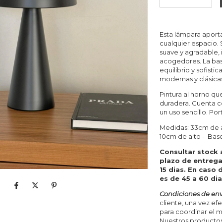
Esta lámpara aport
cualquier espacio.
suave y agradable, 
acogedores. La bas
equilibrio y sofis
modernas y clásicas
Pintura al horno q
duradera. Cuenta co
un uso sencillo. Por
Medidas: 33cm de a
10cm de alto - Bas
Consultar stock 
plazo de entrega
15 dias. En caso 
es de 45 a 60 di
Condiciones de env
cliente, una vez e
para coordinar el 
Nuestros productos 