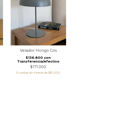
Velador Hongo Gris
Velador Hongo G
$136.800
con
$136.800
co
Transferencia/efectivo
Transferencia/ef
$171.000
$171.000
9
cuotas sin interés de
$19.000
9
cuotas sin interés de