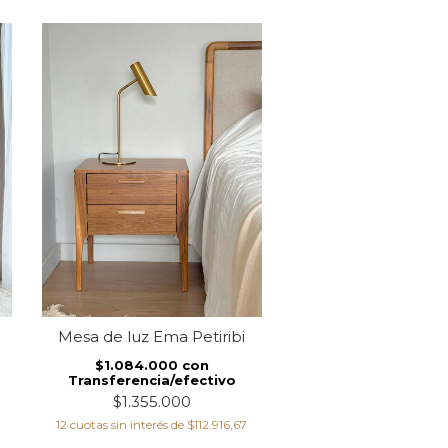
i
Mesa de luz Ema Petiribi
Mesa de luz Joaco P
$1.084.000
con
$998.400
co
Transferencia/efectivo
Transferencia/ef
$1.355.000
$1.248.000
12
cuotas sin interés de
$112.916,67
12
cuotas sin interés de
$