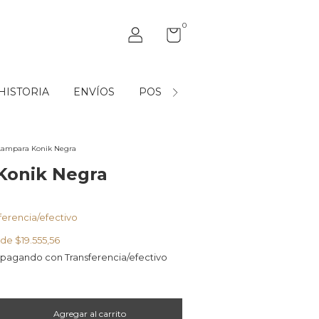
0
HISTORIA
ENVÍOS
POST VENTA
MAYORISTAS
Lampara Konik Negra
Konik Negra
ferencia/efectivo
s de
$19.555,56
pagando con Transferencia/efectivo