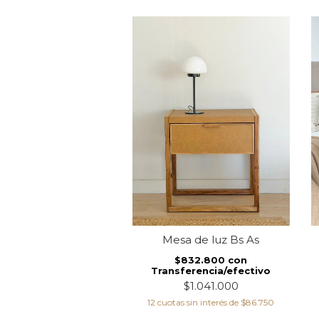
a de luz Luggo
Mesa de luz Bs As
$864.000
con
$832.800
con
ferencia/efectivo
Transferencia/efectivo
$1.080.000
$1.041.000
s sin interés de
$90.000
12
cuotas sin interés de
$86.750