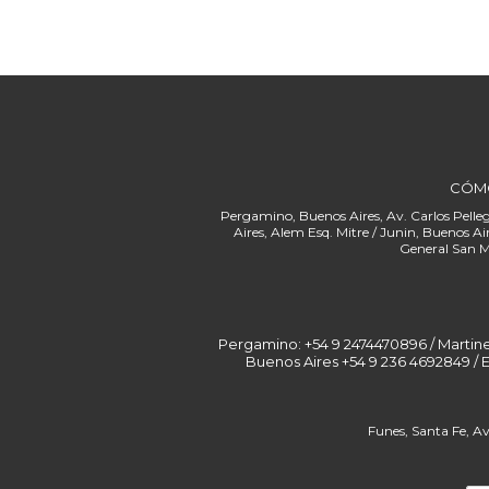
CÓM
Pergamino: +54 9 2474470896 / Martinez: 
Buenos Aires +54 9 236 4692849 / 