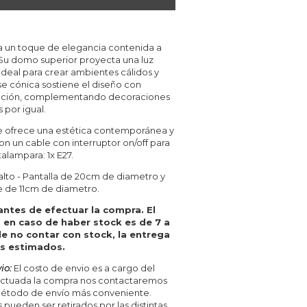
a un toque de elegancia contenida a
 Su domo superior proyecta una luz
ideal para crear ambientes cálidos y
e cónica sostiene el diseño con
ticación, complementando decoraciones
 por igual.
ue ofrece una estética contemporánea y
n un cable con interruptor on/off para
talampara: 1x E27.
lto - Pantalla de 20cm de diametro y
e de 11cm de diametro.
antes de efectuar la compra. El
 en caso de haber stock es de 7 a
de no contar con stock, la entrega
as estimados.
io:
El costo de envio es a cargo del
fectuada la compra nos contactaremos
método de envío más conveniente.
pueden ser retirados por las distintas