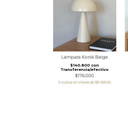
ador Hongo Vino
Lampara Konik Beige
$136.800
con
$140.800
con
ferencia/efectivo
Transferencia/efectivo
$171.000
$176.000
s sin interés de
$19.000
9
cuotas sin interés de
$19.555,56