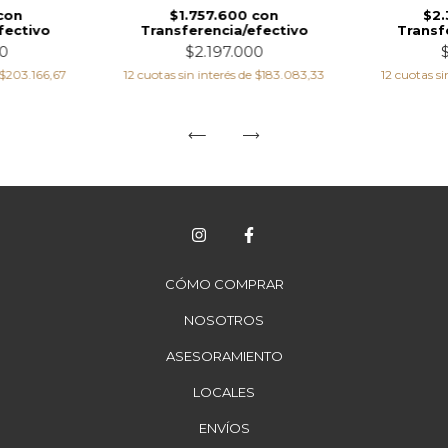
con
$1.757.600
con
$2
fectivo
Transferencia/efectivo
Transf
0
$2.197.000
$203.166,67
12
cuotas sin interés de
$183.083,33
12
cuotas si
CÓMO COMPRAR
NOSOTROS
ASESORAMIENTO
LOCALES
ENVÍOS