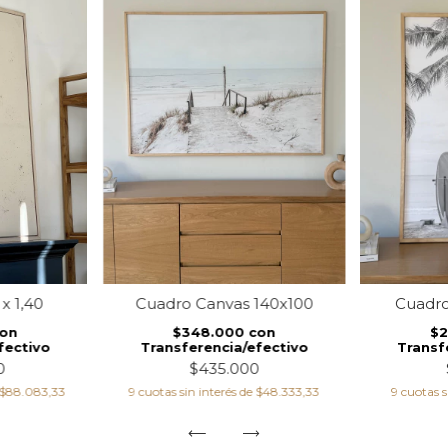
x 1,40
Cuadro Canvas 140x100
Cuadro
on
$348.000
con
$
fectivo
Transferencia/efectivo
Transf
0
$435.000
$88.083,33
9
cuotas sin interés de
$48.333,33
9
cuotas s