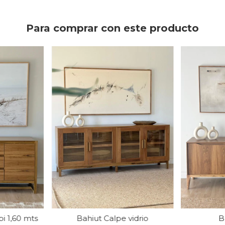
Para comprar con este producto
bi 1,60 mts
Bahiut Calpe vidrio
B