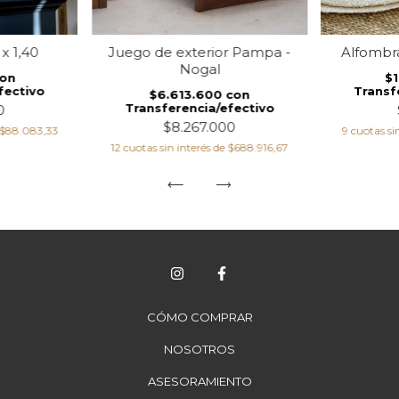
x 1,40
Juego de exterior Pampa -
Alfombr
Nogal
on
$
fectivo
Transf
$6.613.600
con
Transferencia/efectivo
0
$8.267.000
$88.083,33
9
cuotas si
12
cuotas sin interés de
$688.916,67
CÓMO COMPRAR
NOSOTROS
ASESORAMIENTO