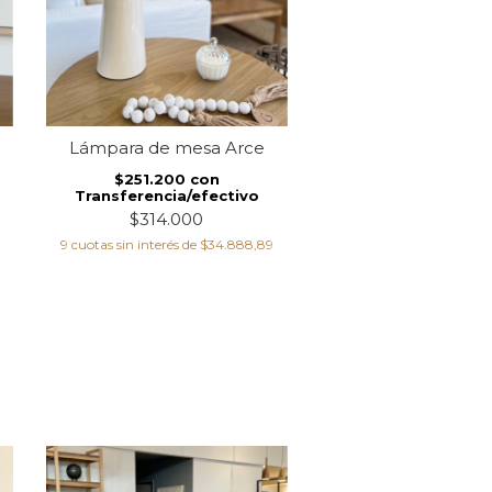
Lámpara de mesa Arce
Lámpara de mesa
$251.200
con
$437.600
co
Transferencia/efectivo
Transferencia/ef
$314.000
$547.000
9
cuotas sin interés de
$34.888,89
9
cuotas sin interés de
$6