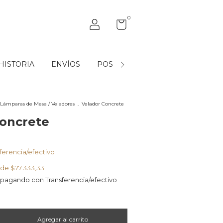
0
HISTORIA
ENVÍOS
POST VENTA
MAYORISTAS
Lámparas de Mesa / Veladores
.
Velador Concrete
Concrete
ferencia/efectivo
s de
$77.333,33
pagando con Transferencia/efectivo