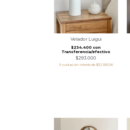
a de mesa Gargola
Velador Luigui
Blanco
$234.400
con
Transferencia/efectivo
$200.000
con
ferencia/efectivo
$293.000
$250.000
9
cuotas sin interés de
$32.555,56
 sin interés de
$27.777,78