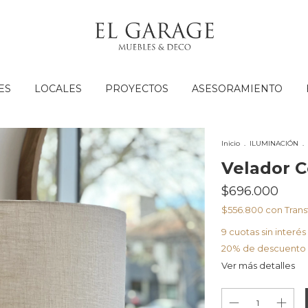
ES
LOCALES
PROYECTOS
ASESORAMIENTO
Inicio
.
ILUMINACIÓN
.
Velador 
$696.000
$556.800
con
Trans
9
cuotas sin interé
20% de descuento
Ver más detalles