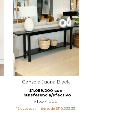
Consola Juana Black
Consola Mara pa
$1.059.200
con
$836.800
co
Transferencia/efectivo
Transferencia/ef
$1.324.000
$1.046.000
12
cuotas sin interés de
$110.333,33
12
cuotas sin interés de
$