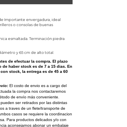
e Importante envergadura, ideal
rilleros o consolas de buenas
mica esmaltada. Terminación piedra
ámetro y 65 cm de alto total.
tes de efectuar la compra. El plazo
 de haber stock es de 7 a 15 dias. En
con stock, la entrega es de 45 a 60
nvio:
El costo de envio es a cargo del
ectuada la compra nos contactaremos
método de envío más conveniente.
pueden ser retirados por las distintas
os a traves de un flete/transporte de
 ambos casos se requiere la coordinacion
sa. Para productos delicados y/o con
tancia aconsejamos abonar un embalaje