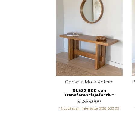
Texa Petiribi 1.50 mt
Consola Mara Petiribi
B
1.325.600
con
$1.332.800
con
ferencia/efectivo
Transferencia/efectivo
$1.657.000
$1.666.000
sin interés de
$138.083,33
12
cuotas sin interés de
$138.833,33