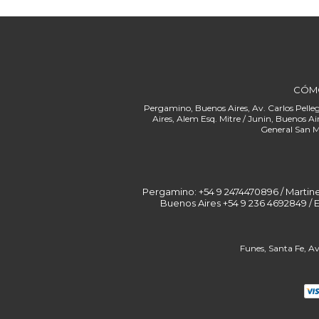
CÓM
Pergamino: +54 9 2474470896 / Martinez: 
Buenos Aires +54 9 236 4692849 / 