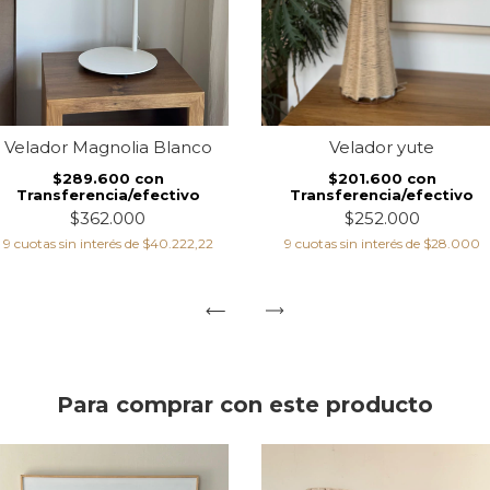
Velador Magnolia Blanco
Velador yute
$289.600
con
$201.600
con
Transferencia/efectivo
Transferencia/efectivo
$362.000
$252.000
9
cuotas sin interés de
$40.222,22
9
cuotas sin interés de
$28.000
Para comprar con este producto