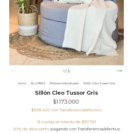
1
/
3
Inicio
.
SILLONES
.
Sillones Individuales
.
Sillón Cleo Tussor Gris
Sillón Cleo Tussor Gris
$1.173.000
$938.400
con
Transferencia/efectivo
12
cuotas sin interés de
$97.750
20% de descuento
pagando con Transferencia/efectivo