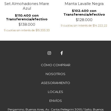
Set Almohadones Mare
Manta Lavalle Negra
Azul
$102.400
con
Transferencia/efectivo
$110.400
con
Transferencia/efectivo
$128.000
$138.000
9
cuotas sin interés de
$14.222,22
9
cuotas sin interés de
$15.333,33
CÓMO COMPRAR
NOSOTROS
ASESORAMIENTO
LOCALES
ENVÍOS