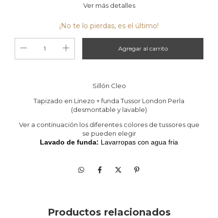
Ver más detalles
¡No te lo pierdas, es el último!
Sillón Cleo
Tapizado en Linezo + funda Tussor London Perla
(desmontable y lavable)
Ver a continuación los diferentes colores de tussores que
se pueden elegir
Lavado de funda:
Lavarropas con agua fria
Medidas:
Diámetro total: 1 mts
Altura piso al asiento: 45 cm
Altura total: 70 cm
Consultar stock antes de efectuar la compra. El plazo de
entrega en caso de haber stock es de 7 a 15 dias. En
Productos relacionados