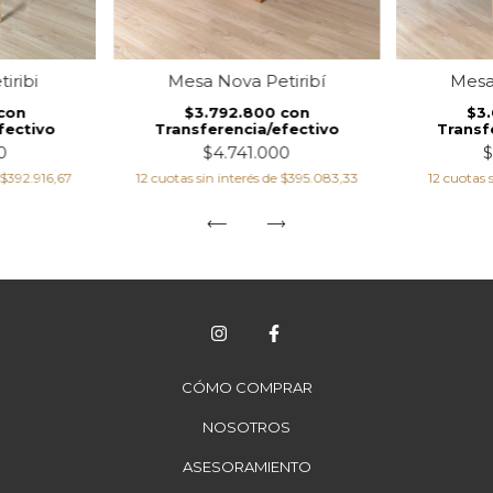
iribi
Mesa 
Mesa Nova Petiribí
con
$3
$3.792.800
con
fectivo
Transf
Transferencia/efectivo
0
$
$4.741.000
$392.916,67
12
cuotas 
12
cuotas sin interés de
$395.083,33
CÓMO COMPRAR
NOSOTROS
ASESORAMIENTO