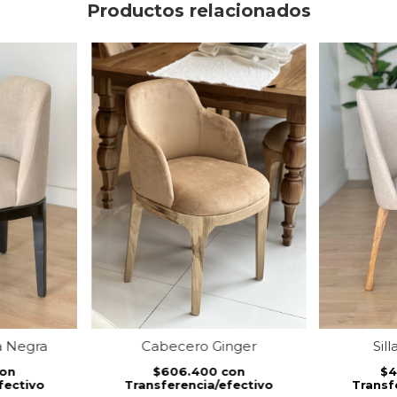
Productos relacionados
ta Negra
Cabecero Ginger
Sill
on
$606.400
con
$
fectivo
Transferencia/efectivo
Transf