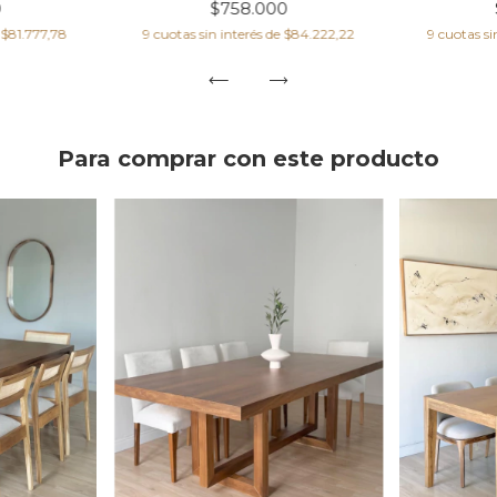
0
$758.000
e
$81.777,78
9
cuotas sin interés de
$84.222,22
9
cuotas si
Para comprar con este producto