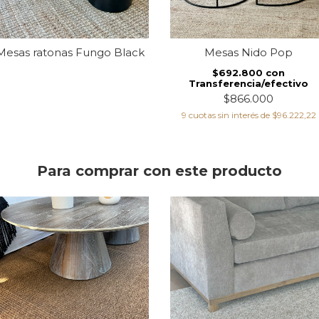
Mesas ratonas Fungo Black
Mesas Nido Pop
$692.800
con
Transferencia/efectivo
$866.000
9
cuotas sin interés de
$96.222,22
Para comprar con este producto