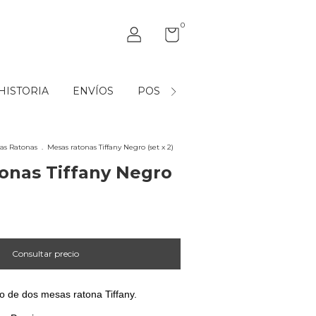
0
HISTORIA
ENVÍOS
POST VENTA
MAYORISTAS
as Ratonas
.
Mesas ratonas Tiffany Negro (set x 2)
onas Tiffany Negro
o de dos mesas ratona Tiffany.