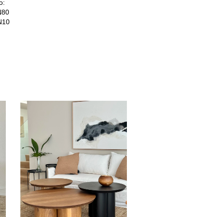
o:
80
10