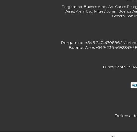
Pergamino: +54 9 2474470896 / Martinez: 
Buenos Aires +54 9 236 4692849 / 
Defensa de