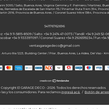
541176762696
+54 9 11-5815-8509 / Salto: +54 9 2474 47-0073 / Tandil: +54 9 249 52-06
Escobar +54 9 1133397097 / Coronel Suarez +54 9 2926519234 / Fun
ventasgaragedeco@gmail.com
Copyright El GARAGE DECO - 2026. Todos los derechos reservados.
 las y los consumidores. Para reclamos
ingresá acá.
/
Botón de arre