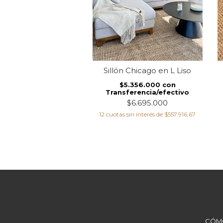
Sillón Chicago en L Liso
bra Natura Beige
Lavable
$5.356.000
con
Transferencia/efectivo
$809.600
con
ferencia/efectivo
$6.695.000
$1.012.000
12
cuotas sin interés de
$557.916,67
 sin interés de
$84.333,33
CÓM