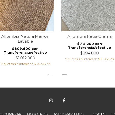
Alfombra Natura Marron
Alfombra Petra Crema
Lavable
$715.200
con
Transferencia/efectivo
$809.600
con
Transferencia/efectivo
$894.000
$1.012.000
9
cuotas sin interés de
$99.333,33
12
cuotas sin interés de
$84.333,33
O COMPRAR
NOSOTROS
ASESORAMIENTO
LOCALES
E