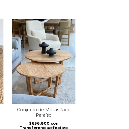
Conjunto de Mesas Nido
Conjunto de Mesa
Paraíso
Black
$656.800
con
$844.800
co
Transferencia/efectivo
Transferencia/ef