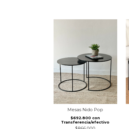
as Encina Negra
Mesas Nido Pop
$737.600
con
$692.800
con
ferencia/efectivo
Transferencia/efectivo
$922.000
$866.000