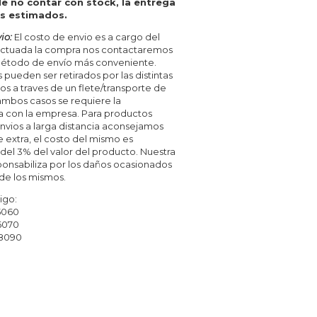
de no contar con stock, la entrega
as estimados.
io:
El costo de envio es a cargo del
fectuada la compra nos contactaremos
método de envío más conveniente.
pueden ser retirados por las distintas
os a traves de un flete/transporte de
 ambos casos se requiere la
a con la empresa. Para productos
nvios a larga distancia aconsejamos
 extra, el costo del mismo es
l 3% del valor del producto. Nuestra
onsabiliza por los daños ocasionados
 de los mismos.
go:
5060
070
090