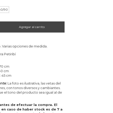
80/90
. Varias opciones de medida.
a Petiribí
 70 cm
 40 cm
: 45 cm
nte:
La foto es ilustrativa, las vetas del
ares, con tonos diversos y cambiantes.
 el tono del producto sea igual al de
antes de efectuar la compra. El
 en caso de haber stock es de 7 a