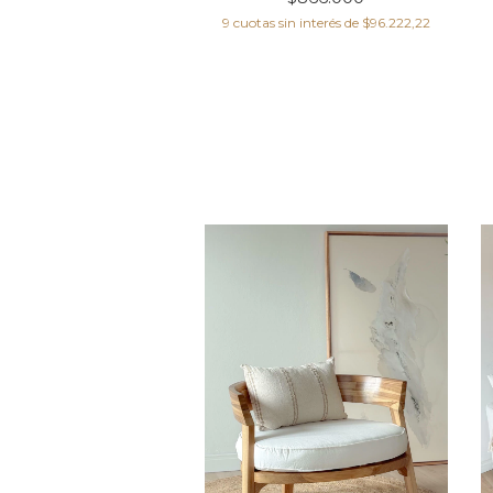
sin interés de
$102.444,44
9
cuotas sin interés de
$96.222,22