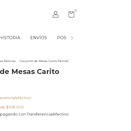
0
HISTORIA
ENVÍOS
POST VENTA
MAYORISTAS
as Ratonas
.
Conjunto de Mesas Carito Petiribí
de Mesas Carito
ferencia/efectivo
s de
$108.000
pagando con Transferencia/efectivo