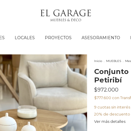
ES
LOCALES
PROYECTOS
ASESORAMIENTO
Inicio
.
MUEBLES
.
Mes
Conjunto 
Petiribí
$972.000
$777.600
con
Trans
9
cuotas sin interé
20% de descuento
Ver más detalles