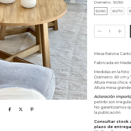
Diámetro :
50/60
50/60
60/70
Mesa Ratona Carito
Fabricada en Mader
Medidas en la foto:
Diámetro: 60 cm y
Altura mesa chica:
Altura mesa grande
Aclaración importa
petiribi son irregul
No garantizamos que
la publicación.
Consultar stock 
plazo de entrega