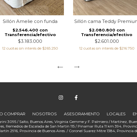
Sillón cama Teddy Premiu
Sillón Amelie con funda
$2.080.800
con
$2.546.400
con
Transferencia/efectivo
Transferencia/efectivo
$2.601.000
$3.183.000
12
cuotas sin interés de
$216.750
12
cuotas sin interés de
$265.250
O COMPRAR
NOSOTROS
ASESORAMIENTO
LOCALES
E