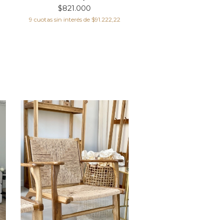
$821.000
$1.056.000
9
cuotas sin interés de
$91.222,22
12
cuotas sin interés de