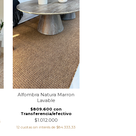
Alfombra Natura Marron
Sillón Chicago 
Lavable
$5.564.000
c
Transferencia/ef
$809.600
con
Transferencia/efectivo
$6.955.000
$1.012.000
3
12
cuotas sin interés de
$5
12
cuotas sin interés de
$84.333,33