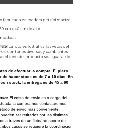
o fabricada en madera petiribi macizo
 60 cm x 40 cm de alto
 medidas.
nte:
La foto es ilustrativa, las vetas del
ares, con tonos diversos y cambiantes.
 el tono del producto sea igual al de
tes de efectuar la compra. El plazo
 de haber stock es de 7 a 15 dias. En
con stock, la entrega es de 45 a 60
nvio:
El costo de envio es a cargo del
ectuada la compra nos contactaremos
método de envío más conveniente.
pueden ser retirados por las distintas
os a traves de un flete/transporte de
 ambos casos se requiere la coordinacion