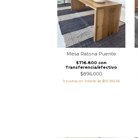
Ratona Caballetes
Mesa Ratona Puente
Petiribi
$716.800
con
Transferencia/efectivo
$756.800
con
ferencia/efectivo
$896.000
$946.000
9
cuotas sin interés de
$99.555,56
 sin interés de
$105.111,11