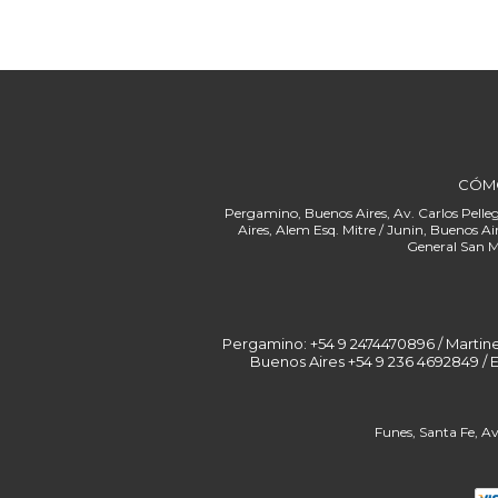
CÓM
Pergamino: +54 9 2474470896 / Martinez: 
Buenos Aires +54 9 236 4692849 / 