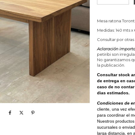
Mesa ratona Toront
Medidas: 140 mts x
Consultar por otras
Aclaración importa
petiribi son irregul
No garantizamos que
la publicación.
Consultar stock an
de entrega en caso
caso de no contar 
dias estimados.
Condiciones de e
cliente, una vez ef
para coordinar el 
Nuestros productos 
sucursales o enviad
larga distancia, en