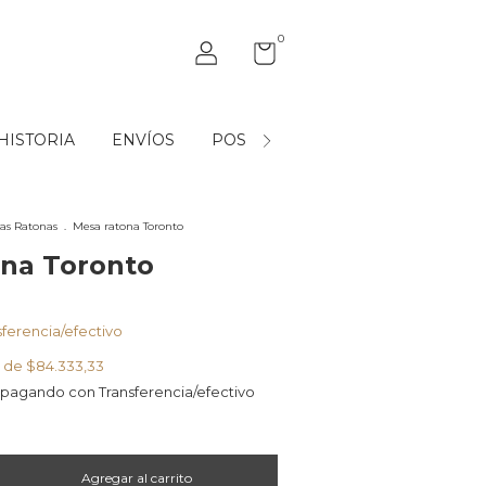
0
HISTORIA
ENVÍOS
POST VENTA
MAYORISTAS
as Ratonas
.
Mesa ratona Toronto
ona Toronto
sferencia/efectivo
s de
$84.333,33
pagando con Transferencia/efectivo