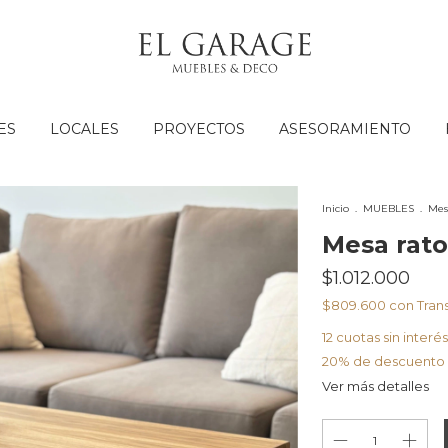
ES
LOCALES
PROYECTOS
ASESORAMIENTO
Inicio
.
MUEBLES
.
Mes
Mesa rat
$1.012.000
$809.600
con
Tran
12
cuotas sin interé
20% de descuento
Ver más detalles