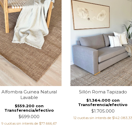
Alfombra Guinea Natural
Sillón Roma Tapizado
Lavable
$1.364.000
con
Transferencia/efectivo
$559.200
con
Transferencia/efectivo
$1.705.000
$699.000
12
cuotas sin interés de
$142.083,3
9
cuotas sin interés de
$77.666,67