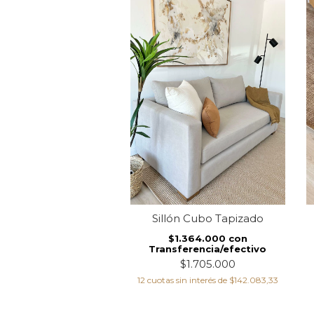
bra Alpaca Beige
Sillón Cubo Tapizado
$660.000
con
$1.364.000
con
ferencia/efectivo
Transferencia/efectivo
$825.000
$1.705.000
 sin interés de
$91.666,67
12
cuotas sin interés de
$142.083,33