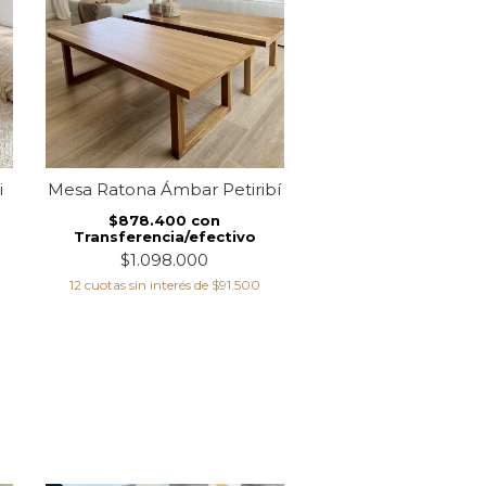
i
Mesa Ratona Ámbar Petiribí
Mesa ratona Julia P
$878.400
con
$799.200
co
Transferencia/efectivo
Transferencia/ef
$1.098.000
$999.000
12
cuotas sin interés de
$91.500
9
cuotas sin interés de
$