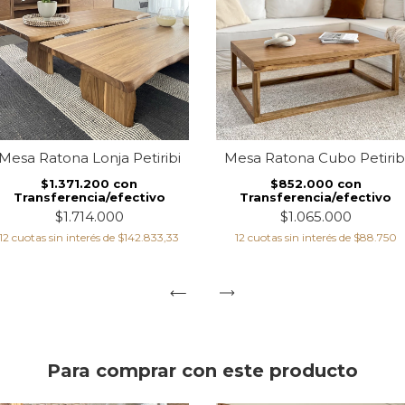
Mesa Ratona Lonja Petiribi
Mesa Ratona Cubo Petirib
$1.371.200
con
$852.000
con
Transferencia/efectivo
Transferencia/efectivo
$1.714.000
$1.065.000
12
cuotas sin interés de
$142.833,33
12
cuotas sin interés de
$88.750
Para comprar con este producto