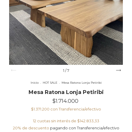
1
/
7
Inicio
.
HOT SALE
.
Mesa Ratona Lonja Petiribi
Mesa Ratona Lonja Petiribi
$1.714.000
$1.371.200
con
Transferencia/efectivo
12
cuotas sin interés de
$142.833,33
20% de descuento
pagando con Transferencia/efectivo