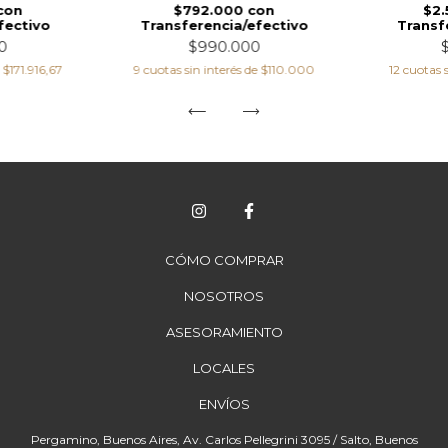
$792.000
con
con
$2
Transferencia/efectivo
fectivo
Transf
$990.000
0
9
cuotas sin interés de
$110.000
e
$171.916,67
12
cuotas 
CÓMO COMPRAR
NOSOTROS
ASESORAMIENTO
LOCALES
ENVÍOS