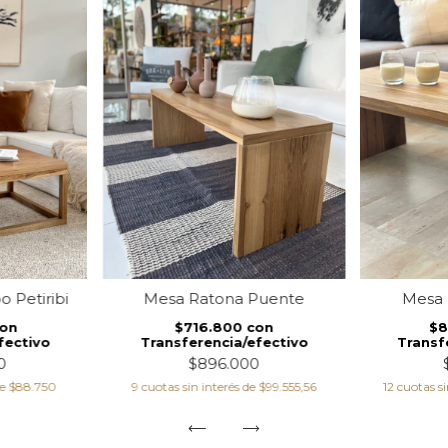
 Petiribi
Mesa Ratona Puente
Mesa 
on
$716.800
con
$
fectivo
Transferencia/efectivo
Transf
0
$896.000
de
$88.750
9
cuotas sin interés de
$99.555,56
12
cuotas si