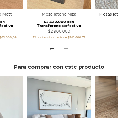
o Matt
Mesa ratona Niza
Mesas ra
con
$2.320.000
con
fectivo
Transferencia/efectivo
0
$2.900.000
$63.888,89
12
cuotas sin interés de
$241.666,67
Para comprar con este producto