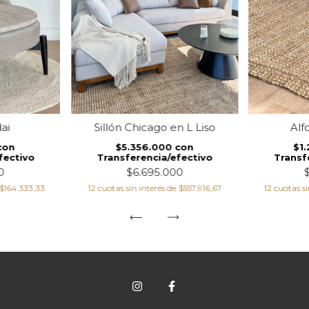
Sillón Chicago en L Liso
ai
Alf
$5.356.000
con
con
$1
Transferencia/efectivo
fectivo
Transf
$6.695.000
0
12
cuotas sin interés de
$557.916,67
$164.333,33
12
cuotas si