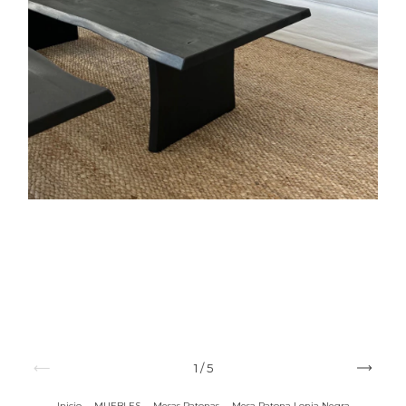
1
/
5
Inicio
.
MUEBLES
.
Mesas Ratonas
.
Mesa Ratona Lonja Negra