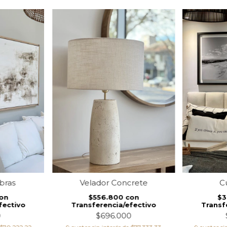
bras
Velador Concrete
C
on
$556.800
con
$
fectivo
Transferencia/efectivo
Transf
0
$696.000