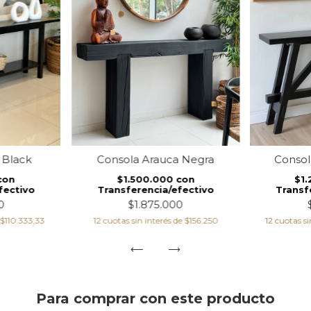
 Black
Consola Arauca Negra
Conso
con
$1.500.000
con
$1
fectivo
Transferencia/efectivo
Transf
0
$1.875.000
$110.333,33
12
cuotas sin interés de
$156.250
12
cuotas si
Para comprar con este producto