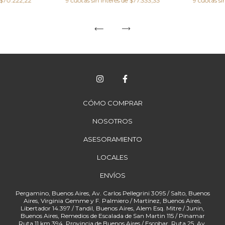
$70.222,22
9
cuotas sin interés de
$77.333,33
9
cuotas si
CÓMO COMPRAR
NOSOTROS
ASESORAMIENTO
LOCALES
ENVÍOS